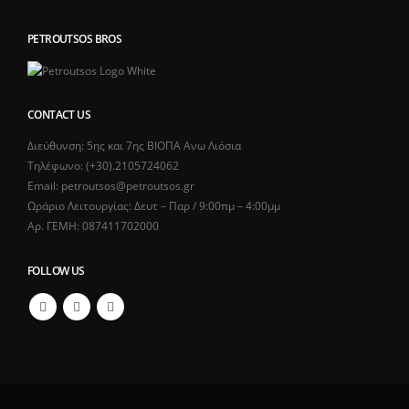
PETROUTSOS BROS
CONTACT US
Διεύθυνση: 5ης και 7ης ΒΙΟΠΑ Ανω Λιόσια
Τηλέφωνο: (+30).2105724062
Email: petroutsos@petroutsos.gr
Ωράριο Λειτουργίας: Δευτ – Παρ / 9:00πμ – 4:00μμ
Αρ. ΓΕΜΗ: 087411702000
FOLLOW US