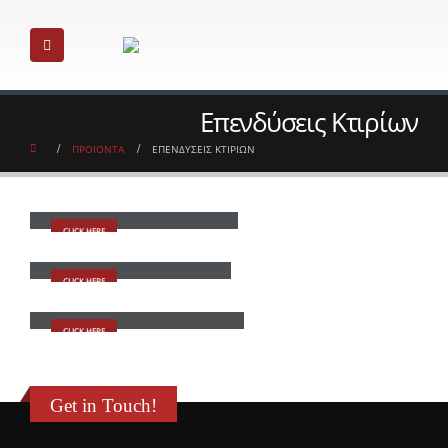
Επενδύσεις Κτιρίων
ΠΡΟΙΟΝΤΑ
ΕΠΕΝΔΥΣΕΙΣ ΚΤΙΡΙΩΝ
Επενδυσεις Κτιριων Alumil
CLICK HERE
Επενδυσεις Κτιριων Etem
CLICK HERE
Επενδυσεις Κτιριων Schuco
CLICK HERE
Get in Touch!