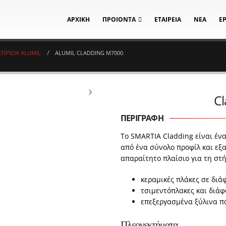
ΑΡΧΙΚΗ
ΠΡΟΙΟΝΤΑ
ΕΤΑΙΡΕΙΑ
ΝΕΑ
Ε
ΚΤΙΡΙΩΝ ALUMIL
ALUMIL CLADDING M7000
C
ΠΕΡΙΓΡΑΦΗ
Το SMARTIA Cladding είναι έν
από ένα σύνολο προφίλ και εξ
απαραίτητο πλαίσιο για τη στ
κεραμικές πλάκες σε διά
τσιμεντόπλακες και διάφ
επεξεργασμένα ξύλινα πά
Πλεονεκτήματα