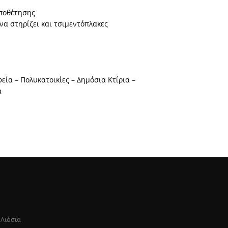
οποθέτησης
να στηρίζει και τσιμεντόπλακες
εία – Πολυκατοικίες – Δημόσια Κτίρια –
α
 Λιόσια