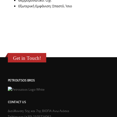
Θερμομονωτικό: Όχι
Εξωτερική Εμφάνιση: Σπαστό, Ίσιο
Get in Touch!
PETROUTSOS BROS
CONTACT US
Διεύθυνση: 5ης και 7ης ΒΙΟΠΑ Ανω Λιόσια
Τηλέφωνο: (+30).2105724062