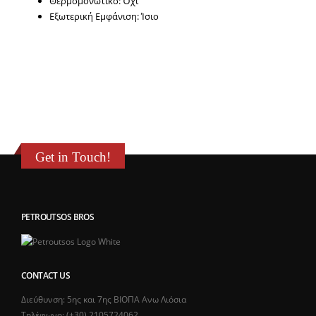
Θερμομονωτικό: Όχι
Εξωτερική Εμφάνιση: Ίσιο
Get in Touch!
PETROUTSOS BROS
CONTACT US
Διεύθυνση: 5ης και 7ης ΒΙΟΠΑ Ανω Λιόσια
Τηλέφωνο: (+30).2105724062