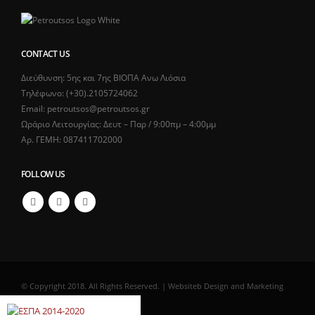
CONTACT US
Διεύθυνση: 5ης και 7ης ΒΙΟΠΑ Ανω Λιόσια
Τηλέφωνο: (+30).2105724062
Email: petroutsos@petroutsos.gr
Ωράριο Λειτουργίας: Δευτ – Παρ / 9:00πμ – 4:00μμ
Αρ. ΓΕΜΗ: 087411702000
FOLLOW US
© Copyright 2018. All Rights Reserved. | Websiteb Design and Marketing
by
DigiCorp