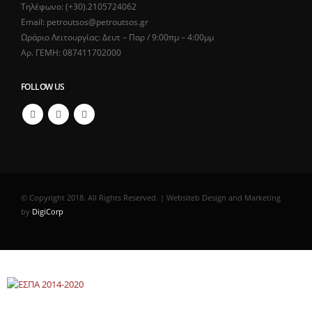
Τηλέφωνο: (+30).2105724062
Email: petroutsos@petroutsos.gr
Ωράριο Λειτουργίας: Δευτ – Παρ / 9:00πμ – 4:00μμ
Αρ. ΓΕΜΗ: 087411702000
FOLLOW US
© Copyright 2018. All Rights Reserved. | Websiteb Design and Marketing
by
DigiCorp