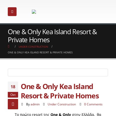
One & Only Kea Island Resort &
Private Homes
UNDER CONSTRUCTION
ONE & ONLY KEA ISLAND RESORT & PRIVATE HOMES
One & Only Kea Island
18
Resort & Private Homes
Οκτ
By
admin
Under Construction
0 Comments
To
πρώτο
resort
της
One
&
Only
στην Ελλάδα, θα