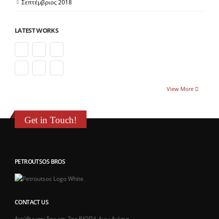
Σεπτέμβριος 2018
LATEST WORKS
View More
Get in Touch!
PETROUTSOS BROS
CONTACT US
Διεύθυνση: 5ης και 7ης ΒΙΟΠΑ Ανω Λιόσια